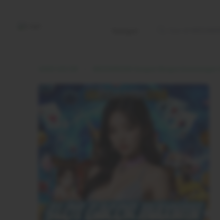
Kategori
AGEN GACOR
MEGAWIN288 Harapan Bangsa Kemenangan S