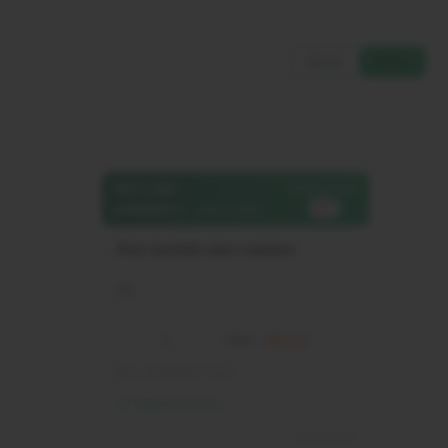
Masuk
Daftar
Beli Lokal
Berakhir dalam
0
0
0
0
0
0
0
3
:
4
6
:
1
7
Segera Habis
3
jam
Atur jumlah dan catatan
46
menit
17
Terpilih:
34
detik
Stok
:
Sisa
2
jumlah
Max. pembelian
1
pcs
Tambah Catatan
harga
Rp279.800