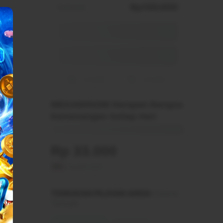
sebelum
Rp100.000
Subtotal
diskon
MEGAWIN288 Harapan Bangsa
Kemenangan Setiap Hari
Rp 33.000
Harga
Rp888.800
diskon
88%
sebelum
diskon
TEMUKAN PILIHAN ANDA :
Game
Terbaik