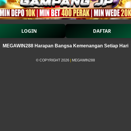
LOGIN
DAFTAR
MEGAWIN288 Harapan Bangsa Kemenangan Setiap Hari
© COPYRIGHT 2026
|
MEGAWIN288