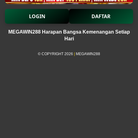
LOGIN
DAFTAR
MEGAWIN288 Harapan Bangsa Kemenangan Setiap
Hari
© COPYRIGHT 2026
|
MEGAWIN288